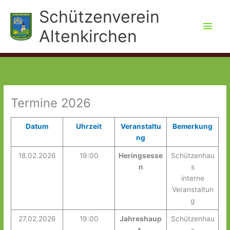
Zum
Schützenverein
Inhalt
Hau
springen
Altenkirchen
Termine 2026
Datum
Uhrzeit
Veranstaltu
Bemerkung
ng
18.02.2026
19:00
Heringsesse
Schützenhau
n
s
interne
Veranstaltun
g
27.02.2026
19:00
Jahreshaup
Schützenhau