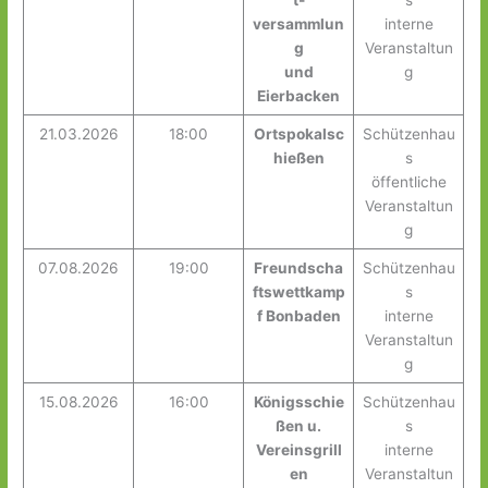
t-
s
versammlun
interne
g
Veranstaltun
und
g
Eierbacken
21.03.2026
18:00
Ortspokalsc
Schützenhau
hießen
s
öffentliche
Veranstaltun
g
07.08.2026
19:00
Freundscha
Schützenhau
ftswettkamp
s
f Bonbaden
interne
Veranstaltun
g
15.08.2026
16:00
Königsschie
Schützenhau
ßen u.
s
Vereinsgrill
interne
en
Veranstaltun