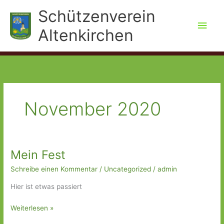
Zum
Schützenverein
Inhalt
Hau
springen
Altenkirchen
November 2020
Mein Fest
Schreibe einen Kommentar
/
Uncategorized
/
admin
Hier ist etwas passiert
Mein
Weiterlesen »
Fest